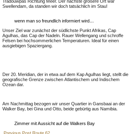
Tradouwpas Richtung Meer. Der nächste größere Ort war
Swellendam, da standen wir doch tatsächlich im Stau!
wenn man so freundlich informiert wird…
Unser Ziel war zunächst der südlichste Punkt Afrikas, Cap
Agulhas, das Cap der Nadeln. Rauer Wellengang und schroffe
Felsen bei hochsommerlichen Temperaturen. Ideal für einen
ausgiebigen Spaziergang.
Der 20. Meridian, der in etwa auf dem Kap Agulhas liegt, stellt die
geografische Grenze zwischen Atlantischem und Indischem
Ozean dar.
Am Nachmittag bezogen wir unser Quartier in Gansbaai an der
Walker Bay, bei Gina und Otto, beide gebürtig aus Namibia.
Zimmer mit Aussicht auf die Walkers Bay
Previous Post
Route 62