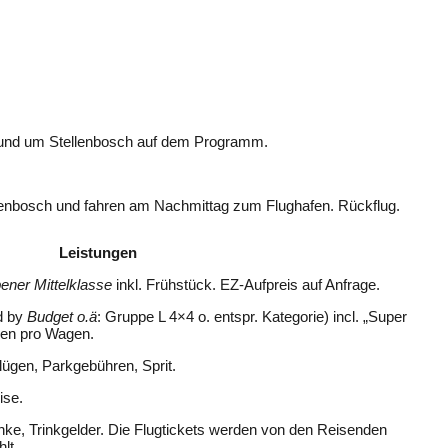
 und um Stellenbosch auf dem Programm.
ellenbosch und fahren am Nachmittag zum Flughafen. Rückflug.
Leistungen
ener Mittelklasse
inkl. Frühstück. EZ-Aufpreis auf Anfrage.
d by
Budget o.ä
: Gruppe L 4×4 o. entspr. Kategorie) incl. „Super
zen pro Wagen.
flügen, Parkgebühren, Sprit.
ise.
änke, Trinkgelder. Die Flugtickets werden von den Reisenden
lt.