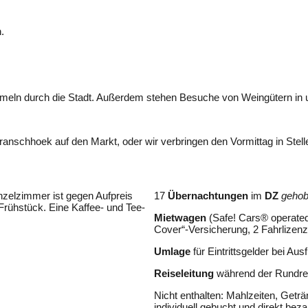
.
eln durch die Stadt. Außerdem stehen Besuche von Weingütern in
 Franschhoek auf den Markt, oder wir verbringen den Vormittag in St
nzelzimmer ist gegen Aufpreis
17
Übernachtungen
im
DZ
gehob
Frühstück. Eine Kaffee- und Tee-
Mietwagen
(Safe! Cars® operate
Cover“-Versicherung, 2 Fahrlizen
Umlage
für Eintrittsgelder bei Aus
Reiseleitung
während der Rundre
Nicht enthalten: Mahlzeiten, Getr
individuell gebucht und direkt bezah