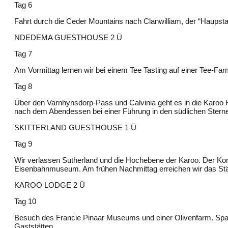
Tag 6
Fahrt durch die Ceder Mountains nach Clanwilliam, der “Haupst
NDEDEMA GUESTHOUSE 2 Ü
Tag 7
Am Vormittag lernen wir bei einem Tee Tasting auf einer Tee-F
Tag 8
Über den Varnhynsdorp-Pass und Calvinia geht es in die Karoo H
nach dem Abendessen bei einer Führung in den südlichen Stern
SKITTERLAND GUESTHOUSE 1 Ü
Tag 9
Wir verlassen Sutherland und die Hochebene der Karoo. Der Koms
Eisenbahnmuseum. Am frühen Nachmittag erreichen wir das Städ
KAROO LODGE 2 Ü
Tag 10
Besuch des Francie Pinaar Museums und einer Olivenfarm. Spazi
Gaststätten.