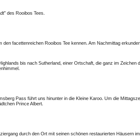
adt” des Rooibos Tees.
arm den facettenreichen Rooibos Tee kennen. Am Nachmittag erkunden
ighlands bis nach Sutherland, einer Ortschaft, die ganz im Zeichen
enhimmel.
berg Pass führt uns hinunter in die Kleine Karoo. Um die Mittagszei
tchen Prince Albert.
ergang durch den Ort mit seinen schönen restaurierten Häusern im 