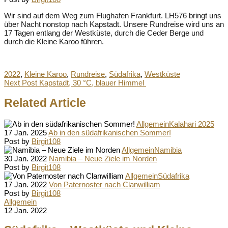
Wir sind auf dem Weg zum Flughafen Frankfurt. LH576 bringt uns
über Nacht nonstop nach Kapstadt. Unsere Rundreise wird uns an
17 Tagen entlang der Westküste, durch die Ceder Berge und
durch die Kleine Karoo führen.
Tags:
2022
,
Kleine Karoo
,
Rundreise
,
Südafrika
,
Westküste
Next Post
Kapstadt, 30 °C, blauer Himmel
Related Article
Allgemein
Kalahari 2025
17 Jan. 2025
Ab in den südafrikanischen Sommer!
Post by
Birgit108
Allgemein
Namibia
30 Jan. 2022
Namibia – Neue Ziele im Norden
Post by
Birgit108
Allgemein
Südafrika
17 Jan. 2022
Von Paternoster nach Clanwilliam
Post by
Birgit108
Allgemein
12 Jan. 2022