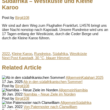
Südafrika – Westküste und Kleine
Karoo
Post by
Birgit108
Wir sind auf dem Weg zum Flughafen Frankfurt. LH576 bringt uns
über Nacht nonstop nach Kapstadt. Unsere Rundreise wird uns an
17 Tagen entlang der Westküste, durch die Ceder Berge und
durch die Kleine Karoo führen.
Tags:
2022
,
Kleine Karoo
,
Rundreise
,
Südafrika
,
Westküste
Next Post
Kapstadt, 30 °C, blauer Himmel
Related Article
Allgemein
Kalahari 2025
17 Jan. 2025
Ab in den südafrikanischen Sommer!
Post by
Birgit108
Allgemein
Namibia
30 Jan. 2022
Namibia – Neue Ziele im Norden
Post by
Birgit108
Allgemein
Südafrika
17 Jan. 2022
Von Paternoster nach Clanwilliam