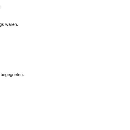
.
egs waren.
e begegneten.